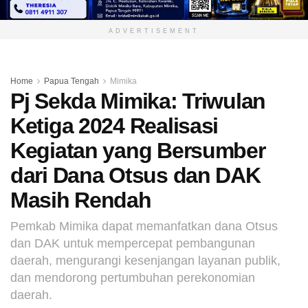
ADVERTISEMENT
Home
Papua Tengah
Mimika
Pj Sekda Mimika: Triwulan
Ketiga 2024 Realisasi
Kegiatan yang Bersumber
dari Dana Otsus dan DAK
Masih Rendah
Pemkab Mimika dapat memanfatkan dana Otsus
dan DAK untuk mempercepat pembangunan
daerah, mengurangi kesenjangan layanan publik,
dan mendorong pertumbuhan perekonomian
daerah.