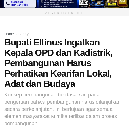
ADVERTISEMENT
Home
Budaya
Bupati Eltinus Ingatkan
Kepala OPD dan Kadistrik,
Pembangunan Harus
Perhatikan Kearifan Lokal,
Adat dan Budaya
Konsep pembangunan berdasarkan pada
pengertian bahwa pembangunan harus dilanjutkan
secara berkelanjutan. Ini bertujuan agar semua
elemen masyarakat Mimika terlibat dalam proses
pembangunan.