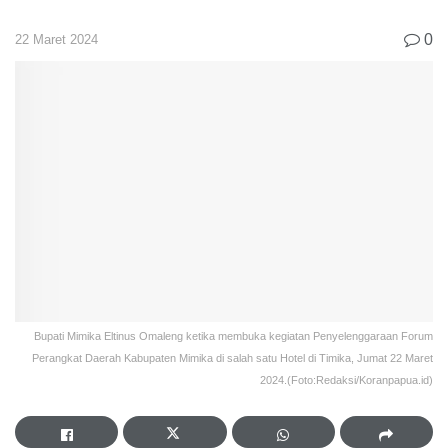
0
22 Maret 2024
Bupati Mimika Eltinus Omaleng ketika membuka kegiatan Penyelenggaraan Forum
Perangkat Daerah Kabupaten Mimika di salah satu Hotel di Timika, Jumat 22 Maret
2024.(Foto:Redaksi/Koranpapua.id)