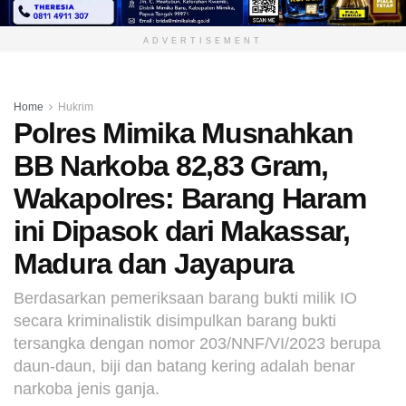
ADVERTISEMENT
Home
Hukrim
Polres Mimika Musnahkan
BB Narkoba 82,83 Gram,
Wakapolres: Barang Haram
ini Dipasok dari Makassar,
Madura dan Jayapura
Berdasarkan pemeriksaan barang bukti milik IO
secara kriminalistik disimpulkan barang bukti
tersangka dengan nomor 203/NNF/VI/2023 berupa
daun-daun, biji dan batang kering adalah benar
narkoba jenis ganja.