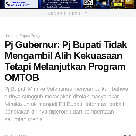
ADVERTISEMENT
Home
Papua Tengah
Pj Gubernur: Pj Bupati Tidak
Mengambil Alih Kekuasaan
Tetapi Melanjutkan Program
OMTOB
Pj Bupati Mimika Valentinus menyampaikan bahwa
dirinya sungguh merasakan ditolak masyarakat
Mimika untuk menjadi PJ Bupati. Informasi terkait
penolakan dirinya diperoleh dari pemberitaan
sejumlah media.