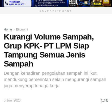
ADVERTISEMENT
Home
Ekonomi
Kurangi Volume Sampah,
Grup KPK- PT LPM Siap
Tampung Semua Jenis
Sampah
Dengan kehadiran pengolahan sampah ini ikut
mendukung pemerintah selain mengurangi sampah
juga menyerap tenaga kerja
0
5 Juni 2023