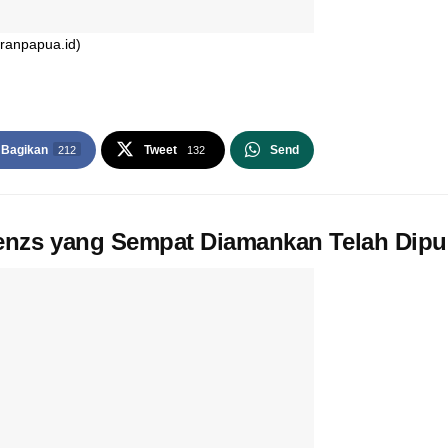
oranpapua.id)
Bagikan
Tweet
Send
212
132
nzs yang Sempat Diamankan Telah Dipul