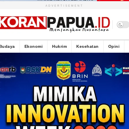
ADVERTISEMENT
Budaya
Ekonomi
Hukrim
Kesehatan
Opini