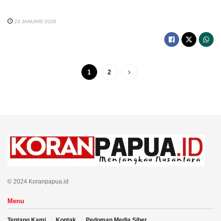
23 JANUARI 2026
1
2
© 2024 Koranpapua.id
Menu
Tentang Kami
Kontak
Pedoman Media Siber