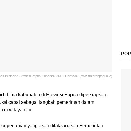
POP
as Pertanian Provinsi Papua, Lunanka V.M.L. Daimboa. (foto:ist/koranpapua.id)
id-
Lima kabupaten di Provinsi Papua dipersiapkan
duksi cabai sebagai langkah pemerintah dalam
 di wilayah itu.
or pertanian yang akan dilaksanakan Pemerintah