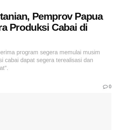
rtanian, Pemprov Papua
 Produksi Cabai di
nerima program segera memulai musim
 cabai dapat segera terealisasi dan
t”.
0