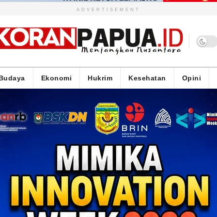
ADVERTISEMENT
Budaya
Ekonomi
Hukrim
Kesehatan
Opini