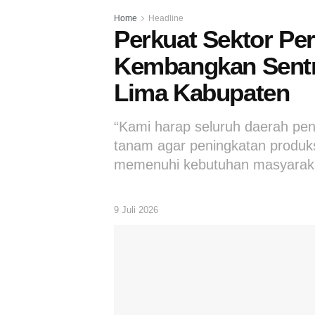
Home
Headline
Perkuat Sektor Pe
Kembangkan Sentra
Lima Kabupaten
“Kami harap seluruh daerah pe
tanam agar peningkatan produksi
memenuhi kebutuhan masyaraka
9 Juli 2026