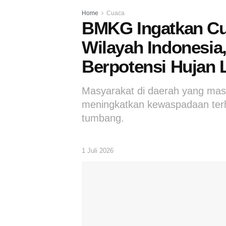
Home
Cuaca
BMKG Ingatkan Cu
Wilayah Indonesia
Berpotensi Hujan 
Masyarakat di daerah yang masih
meningkatkan kewaspadaan terha
tumbang.
1 Juli 2026