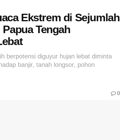
aca Ekstrem di Sejumlah
, Papua Tengah
Lebat
 berpotensi diguyur hujan lebat diminta
dap banjir, tanah longsor, pohon
0