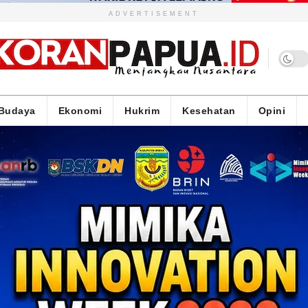
ADVERTISEMENT
Budaya
Ekonomi
Hukrim
Kesehatan
Opini