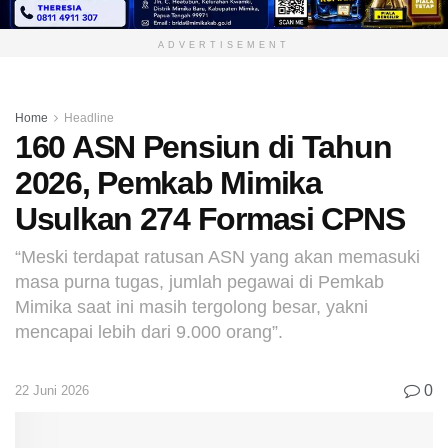
ADVERTISEMENT
Home
Headline
160 ASN Pensiun di Tahun
2026, Pemkab Mimika
Usulkan 274 Formasi CPNS
“Meski terdapat ratusan ASN yang akan memasuki
masa purna tugas, jumlah pegawai di Pemkab
Mimika saat ini masih tergolong besar, yakni
mencapai lebih dari 9.000 orang”.
0
22 Juni 2026