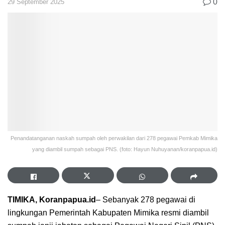
0
29 September 2025
Penandatanganan naskah sumpah oleh perwakilan dari 278 pegawai Pemkab Mimika
yang diambil sumpah sebagai PNS. (foto: Hayun Nuhuyanan/koranpapua.id)
TIMIKA, Koranpapua.id
– Sebanyak 278 pegawai di
lingkungan Pemerintah Kabupaten Mimika resmi diambil