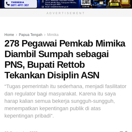
ADVERTISEMENT
Home
Papua Tengah
Mimika
278 Pegawai Pemkab Mimika
Diambil Sumpah sebagai
PNS, Bupati Rettob
Tekankan Disiplin ASN
“Tugas pemerintah itu sederhana, menjadi fasilitator
dan regulator bagi masyarakat. Karena itu saya
harap kalian semua bekerja sungguh-sungguh,
menempatkan kepentingan publik di atas
kepentingan pribadi”.