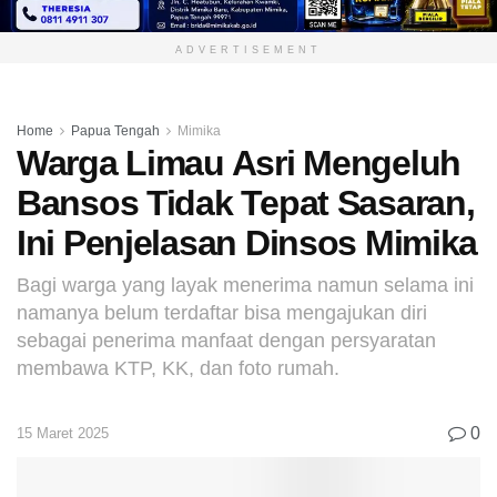
ADVERTISEMENT
Home
Papua Tengah
Mimika
Warga Limau Asri Mengeluh
Bansos Tidak Tepat Sasaran,
Ini Penjelasan Dinsos Mimika
Bagi warga yang layak menerima namun selama ini
namanya belum terdaftar bisa mengajukan diri
sebagai penerima manfaat dengan persyaratan
membawa KTP, KK, dan foto rumah.
0
15 Maret 2025