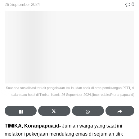
0
26 September 2024
Suasana sosialisasi terkait pengelolaan isu ibu dan anak di area pendulangan PTFI, di
salah satu hotel di Timika, Kamis 26 September 2024.(foto:redaksi/koranpapua.id)
TIMIKA, Koranpapua.id-
Jumlah warga yang saat ini
melakoni pekerjaan mendulang emas di sejumlah titik