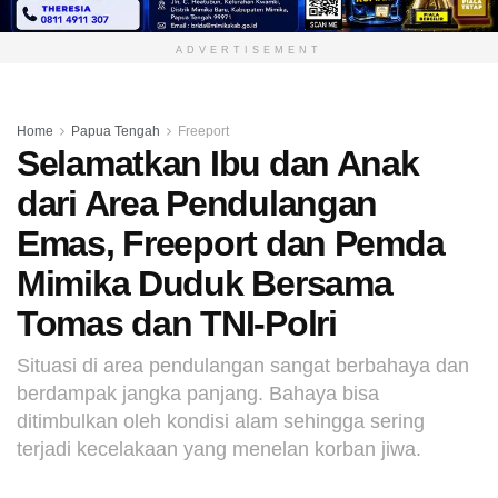
ADVERTISEMENT
Home
Papua Tengah
Freeport
Selamatkan Ibu dan Anak
dari Area Pendulangan
Emas, Freeport dan Pemda
Mimika Duduk Bersama
Tomas dan TNI-Polri
Situasi di area pendulangan sangat berbahaya dan
berdampak jangka panjang. Bahaya bisa
ditimbulkan oleh kondisi alam sehingga sering
terjadi kecelakaan yang menelan korban jiwa.