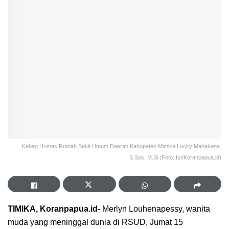
Kabag Humas Rumah Sakit Umum Daerah Kabupaten Mimika Lucky Mahakena,
S.Sos, M.Si (Foto: Ist/Koranpapua.id)
TIMIKA, Koranpapua.id-
Merlyn Louhenapessy, wanita
muda yang meninggal dunia di RSUD, Jumat 15