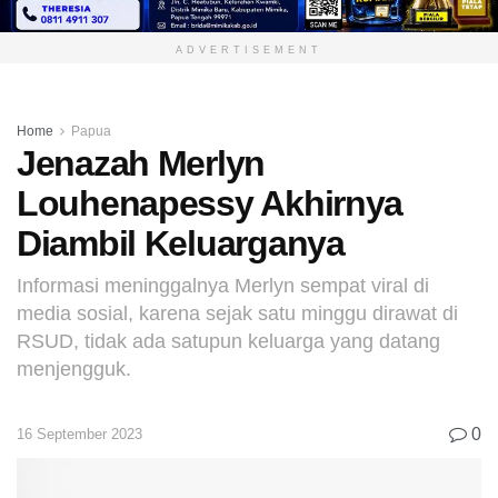
ADVERTISEMENT
Home
Papua
Jenazah Merlyn
Louhenapessy Akhirnya
Diambil Keluarganya
Informasi meninggalnya Merlyn sempat viral di
media sosial, karena sejak satu minggu dirawat di
RSUD, tidak ada satupun keluarga yang datang
menjengguk.
0
16 September 2023