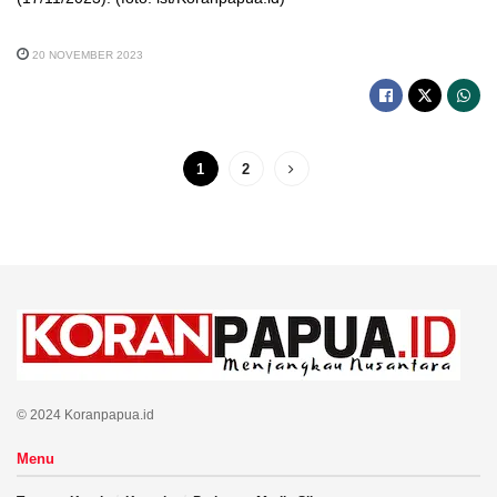
20 NOVEMBER 2023
1
2
© 2024 Koranpapua.id
Menu