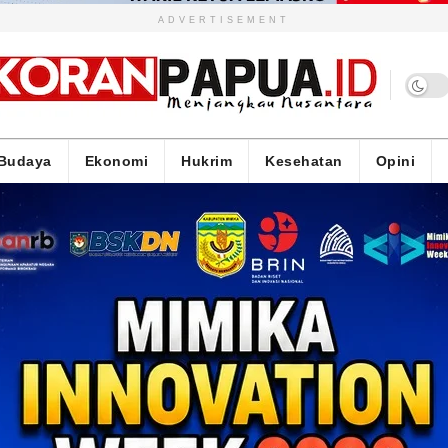
ADVERTISEMENT
Budaya
Ekonomi
Hukrim
Kesehatan
Opini