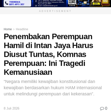
ADVERTISEMENT
Home
Headline
Penembakan Perempuan
Hamil di Intan Jaya Harus
Diusut Tuntas, Komnas
Perempuan: Ini Tragedi
Kemanusiaan
“Negara memiliki kewajiban konstitusional dan
kewajiban berdasarkan hukum HAM internasional
untuk melindungi perempuan dari kekerasan”.
0
8 Juli 2026