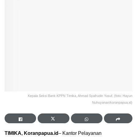
Kepala Seksi Bank KPPN Timika, Ahmad Syafrudin Yusuf. (foto: Hayun
Nuhuyanan/koranpapua.id)
TIMIKA, Koranpapua.id
– Kantor Pelayanan