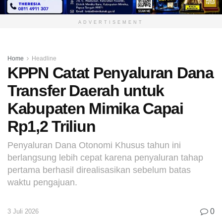
ADVERTISEMENT
Home
Headline
KPPN Catat Penyaluran Dana
Transfer Daerah untuk
Kabupaten Mimika Capai
Rp1,2 Triliun
Penyaluran Dana Otonomi Khusus tahun ini
berlangsung lebih cepat karena penyaluran tahap
pertama berhasil direalisasikan sebelum batas
waktu pengajuan.
0
3 Juli 2026