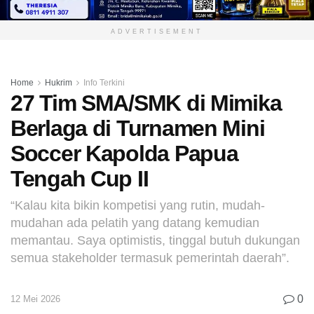
ADVERTISEMENT
Home
Hukrim
Info Terkini
27 Tim SMA/SMK di Mimika
Berlaga di Turnamen Mini
Soccer Kapolda Papua
Tengah Cup II
“Kalau kita bikin kompetisi yang rutin, mudah-
mudahan ada pelatih yang datang kemudian
memantau. Saya optimistis, tinggal butuh dukungan
semua stakeholder termasuk pemerintah daerah”.
0
12 Mei 2026