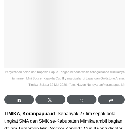
Penyerahan bolah dari Kapolda Papua Tengah kepada wasit sebagai tanda dimulainya
turnamen Mini Soccer Kapolda Cup II yang digelar di Lapangan Goldstone Arena,
Timika, Selasa 12 Mei 2026. (foto: Hayun Nuhuyanan/koranpapua.id)
TIMIKA, Koranpapua.id-
Sebanyak 27 tim sepak bola
tingkat SMA dan SMK se-Kabupaten Mimika ambil bagian
dalam Turnamen Mini Soccer Kapolda Cup II yang digelar