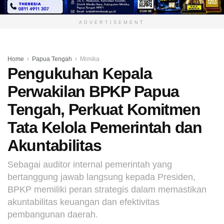
ADVERTISEMENT
Home
Papua Tengah
Mimika
Pengukuhan Kepala
Perwakilan BPKP Papua
Tengah, Perkuat Komitmen
Tata Kelola Pemerintah dan
Akuntabilitas
Sebagai auditor internal pemerintah yang
bertanggung jawab langsung kepada Presiden,
BPKP memiliki peran strategis dalam memastikan
akuntabilitas keuangan dan efektivitas
pembangunan daerah.