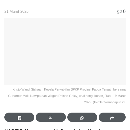
0
21 Maret 2025
Kristo Wandi Siahaan, Kepala Perwakilan BPKP Provinsi Papua Tengah bersama
Gubernur Meki Nawipa dan Wagub Deinas Geley, usai pengukuhan, Rabu 19 Maret
2025. (foto:Ist/koranpapua.id)