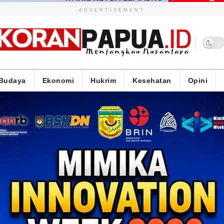
ADVERTISEMENT
Budaya
Ekonomi
Hukrim
Kesehatan
Opini