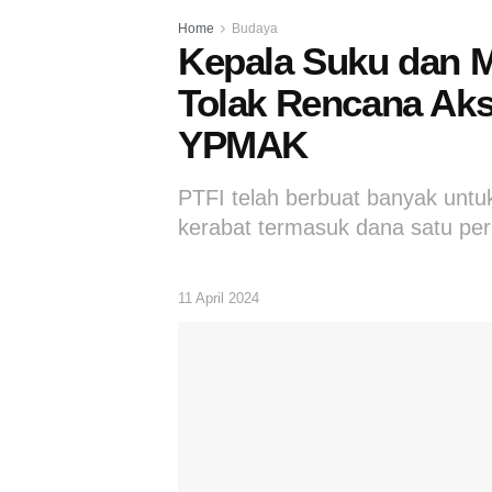
Home
Budaya
Kepala Suku dan M
Tolak Rencana Ak
YPMAK
PTFI telah berbuat banyak unt
kerabat termasuk dana satu pe
11 April 2024