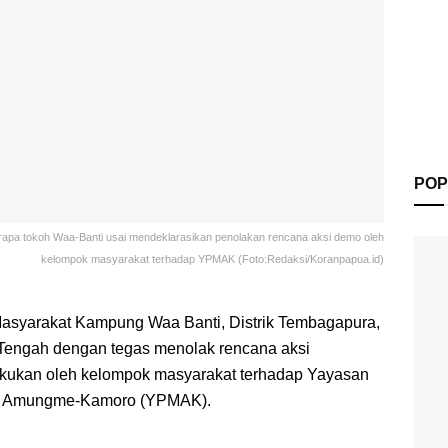
POP
rapa tokoh Waa-Banti usai mendeklarasikan penolakan rencana aksi demo oleh
kelompok masyarakat terhadap YPMAK (Foto:Redaksi/Koranpapua.id)
asyarakat Kampung Waa Banti, Distrik Tembagapura,
Tengah dengan tegas menolak rencana aksi
akukan oleh kelompok masyarakat terhadap Yayasan
t Amungme-Kamoro (YPMAK).