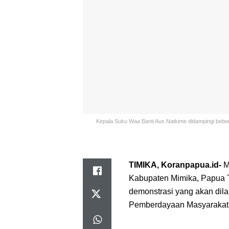
Kepala Suku Waa Banti Aus Natkime didampingi bebe
TIMIKA, Koranpapua.id-
M
Kabupaten Mimika, Papua 
demonstrasi yang akan dil
Pemberdayaan Masyaraka