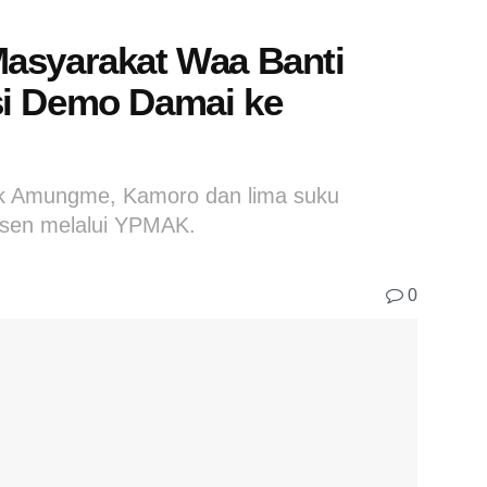
asyarakat Waa Banti
si Demo Damai ke
uk Amungme, Kamoro dan lima suku
rsen melalui YPMAK.
0