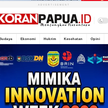
ADVERTISEMENT
Budaya
Ekonomi
Hukrim
Kesehatan
Opini