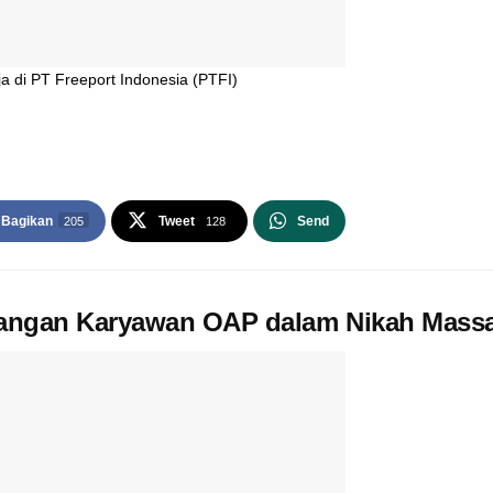
 di PT Freeport Indonesia (PTFI)
Bagikan
Tweet
Send
205
128
asangan Karyawan OAP dalam Nikah Mass