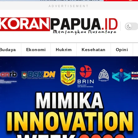
ADVERTISEMENT
Budaya
Ekonomi
Hukrim
Kesehatan
Opini