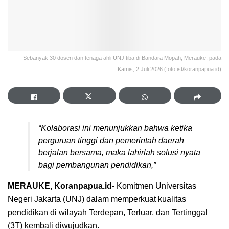
Sebanyak 30 dosen dan tenaga ahli UNJ tiba di Bandara Mopah, Merauke, pada
Kamis, 2 Juli 2026 (foto:ist/koranpapua.id)
“Kolaborasi ini menunjukkan bahwa ketika
perguruan tinggi dan pemerintah daerah
berjalan bersama, maka lahirlah solusi nyata
bagi pembangunan pendidikan,”
MERAUKE, Koranpapua.id-
Komitmen Universitas
Negeri Jakarta (UNJ) dalam memperkuat kualitas
pendidikan di wilayah Terdepan, Terluar, dan Tertinggal
(3T) kembali diwujudkan.