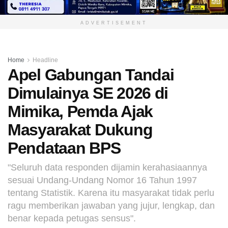
ADVERTISEMENT
Home
Headline
Apel Gabungan Tandai
Dimulainya SE 2026 di
Mimika, Pemda Ajak
Masyarakat Dukung
Pendataan BPS
"Seluruh data responden dijamin kerahasiaannya
sesuai Undang-Undang Nomor 16 Tahun 1997
tentang Statistik. Karena itu masyarakat tidak perlu
ragu memberikan jawaban yang jujur, lengkap, dan
benar kepada petugas sensus".