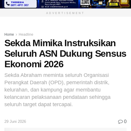
ADVERTISEMENT
Home
Headline
Sekda Mimika Instruksikan
Seluruh ASN Dukung Sensus
Ekonomi 2026
Sekda Abraham meminta seluruh Organisasi
Perangkat Daerah (OPD), pemerintah distrik,
kelurahan, dan kampung agar membantu
kelancaran pelaksanaan pendataan sehingga
seluruh target dapat tercapai.
0
29 Juni 2026