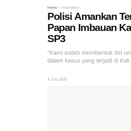
Home
Keamanan
Polisi Amankan Te
Papan Imbauan Ka
SP3
“Kami sudah membentuk tim unt
dalam kasus yang terjadi di Kali
4 Juni 2026