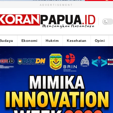
ADVERTISEMENT
Budaya
Ekonomi
Hukrim
Kesehatan
Opini