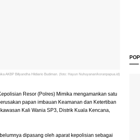
POP
ika AKBP Billyandha Hildiario Budiman. (foto: Hayun Nuhuyanan/koranpapua.id)
epolisian Resor (Polres) Mimika mengamankan satu
 perusakan papan imbauan Keamanan dan Ketertiban
 kawasan Kali Wania SP3, Distrik Kuala Kencana,
belumnya dipasang oleh aparat kepolisian sebagai