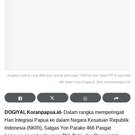
Kegiatan patroli yang dilakukan aparat gabungan TNI/Polri dan Satpol PP di sejumlah
titik dalam kota Dogiayai. (foto Ist/koranpapua.id)
DOGIYAI, Koranpapua.id-
Dalam rangka memperingati
Hari Integrasi Papua ke dalam Negara Kesatuan Republik
Indonesia (NKRI), Satgas Yon Parako 466 Pasgat