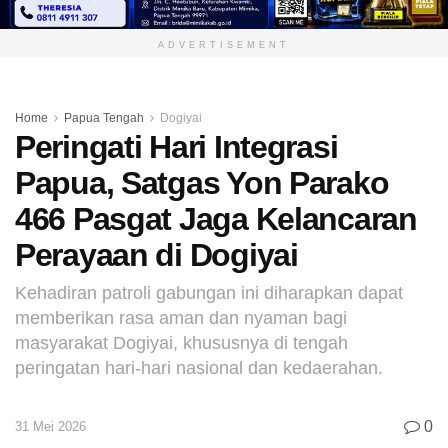
ADVERTISEMENT
Home
Papua Tengah
Dogiyai
Peringati Hari Integrasi
Papua, Satgas Yon Parako
466 Pasgat Jaga Kelancaran
Perayaan di Dogiyai
Kehadiran patroli gabungan ini diharapkan dapat
memberikan rasa aman dan nyaman bagi
masyarakat Dogiyai, khususnya di tengah
peringatan hari-hari nasional dan kedaerahan.
0
31 Mei 2026