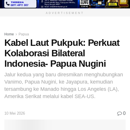
ADVERTISEMENT
Home
Papua
Kabel Laut Pukpuk: Perkuat
Kolaborasi Bilateral
Indonesia- Papua Nugini
Jalur kedua yang baru diresmikan menghubungkan
Vanimo, Papua Nugini, ke Jayapura, kemudian
tersambung ke Manado hingga Los Angeles (LA),
Amerika Serikat melalui kabel SEA-US.
0
10 Mei 2026