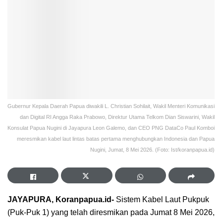
Gubernur Kepala Daerah Papua diwakili L. Christian Sohilait, Wakil Menteri Komunikasi
dan Digital RI Angga Raka Prabowo, Direktur Utama Telkom Dian Siswarini, Wakil
Konsulat Papua Nugini di Jayapura Leon Galemo, dan CEO PNG DataCo Paul Komboi
meresmikan kabel laut lintas batas pertama menghubungkan Indonesia dan Papua
Nugini, Jumat, 8 Mei 2026. (Foto: Ist/koranpapua.id)
JAYAPURA, Koranpapua.id-
Sistem Kabel Laut Pukpuk
(Puk-Puk 1) yang telah diresmikan pada Jumat 8 Mei 2026,