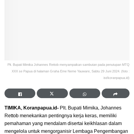
Plt. Bupati Mimika Johannes Rettob menyampaikan sambutan pada penutupan MTQ
XXX se Papua di halaman Graha Eme Neme Yauware, Sabtu 29 Juni 2024. (foto :
ist/koranpapua.id)
TIMIKA, Koranpapua.id-
Plt. Bupati Mimika, Johannes
Rettob menekankan pentingnya kerja keras, memiliki
pemahaman yang mendalam disertai keikhlasan dalam
mengelola untuk mengorganisir Lembaga Pengembangan