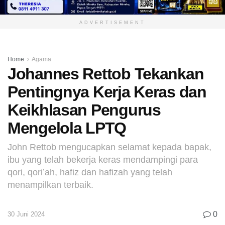
ADVERTISEMENT
Home
Agama
Johannes Rettob Tekankan
Pentingnya Kerja Keras dan
Keikhlasan Pengurus
Mengelola LPTQ
John Rettob mengucapkan selamat kepada bapak,
ibu yang telah bekerja keras mendampingi para
qori, qori’ah, hafiz dan hafizah yang telah
menampilkan terbaik.
0
30 Juni 2024