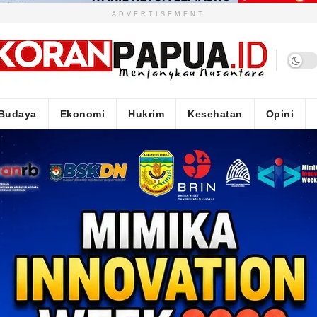
ADVERTISEMENT
Budaya
Ekonomi
Hukrim
Kesehatan
Opini