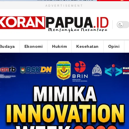
ADVERTISEMENT
Budaya
Ekonomi
Hukrim
Kesehatan
Opini