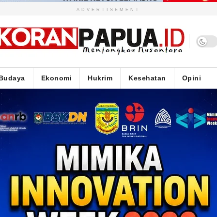
ADVERTISEMENT
Budaya
Ekonomi
Hukrim
Kesehatan
Opini