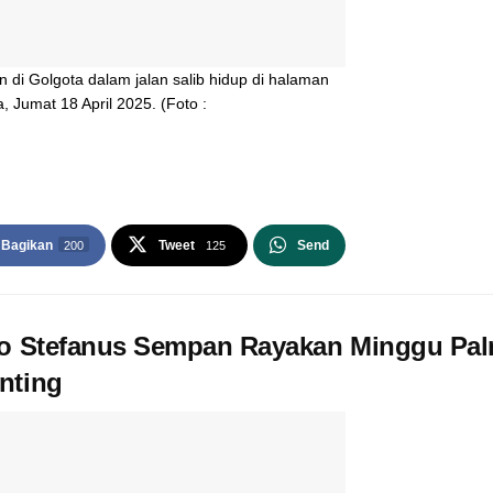
 di Golgota dalam jalan salib hidup di halaman
 Jumat 18 April 2025. (Foto :
Bagikan
Tweet
Send
200
125
to Stefanus Sempan Rayakan Minggu Palm
nting