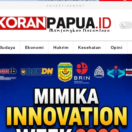
ADVERTISEMENT
Budaya
Ekonomi
Hukrim
Kesehatan
Opini