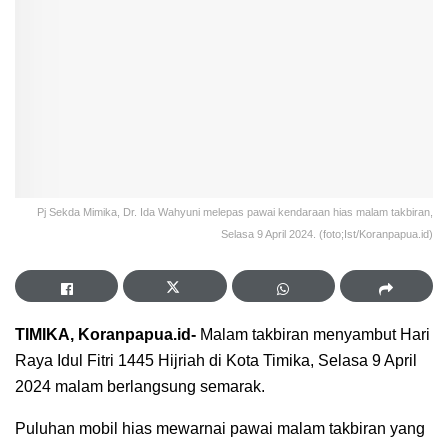
Pj Sekda Mimika, Dr. Ida Wahyuni melepas pawai kendaraan hias malam takbiran,
Selasa 9 April 2024. (foto;Ist/Koranpapua.id)
TIMIKA, Koranpapua.id-
Malam takbiran menyambut Hari
Raya Idul Fitri 1445 Hijriah di Kota Timika, Selasa 9 April
2024 malam berlangsung semarak.
Puluhan mobil hias mewarnai pawai malam takbiran yang