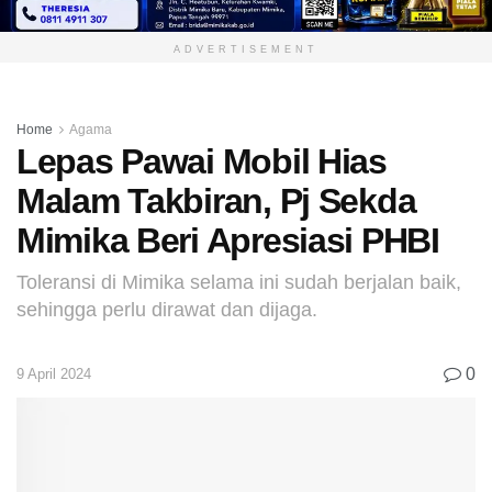
ADVERTISEMENT
Home
Agama
Lepas Pawai Mobil Hias
Malam Takbiran, Pj Sekda
Mimika Beri Apresiasi PHBI
Toleransi di Mimika selama ini sudah berjalan baik,
sehingga perlu dirawat dan dijaga.
0
9 April 2024