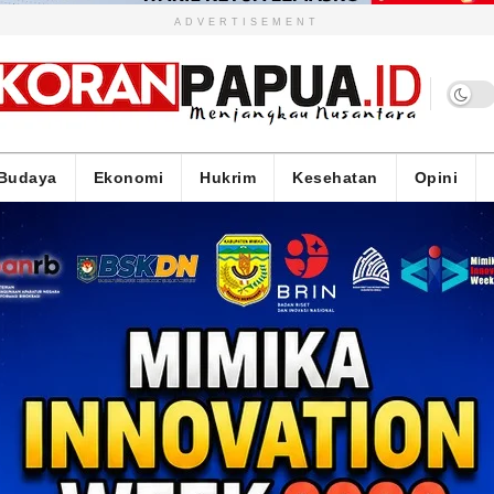
ADVERTISEMENT
Budaya
Ekonomi
Hukrim
Kesehatan
Opini