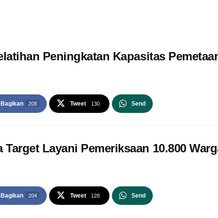
elatihan Peningkatan Kapasitas Pemetaan
Bagikan
Tweet
Send
208
130
 Target Layani Pemeriksaan 10.800 Warg
Bagikan
Tweet
Send
204
128