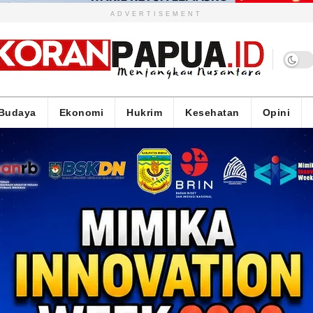
ADVERTISEMENT
Budaya
Ekonomi
Hukrim
Kesehatan
Opini