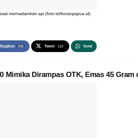
aat memadamkan api (foto:ist/koranpapua.id)
Bagikan
Tweet
Send
206
129
40 Mimika Dirampas OTK, Emas 45 Gram 