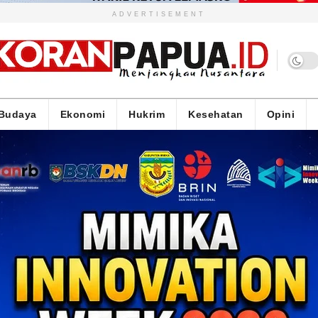
ADVERTISEMENT
Budaya
Ekonomi
Hukrim
Kesehatan
Opini