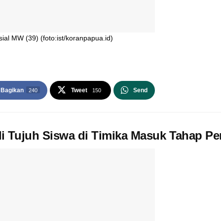
l MW (39) (foto:ist/koranpapua.id)
Bagikan
Tweet
Send
240
150
 Tujuh Siswa di Timika Masuk Tahap P