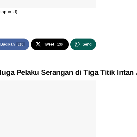
papua.id)
Bagikan
Tweet
Send
218
136
uga Pelaku Serangan di Tiga Titik Intan