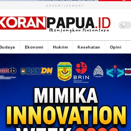
ADVERTISEMENT
Budaya
Ekonomi
Hukrim
Kesehatan
Opini