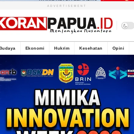
ADVERTISEMENT
Budaya
Ekonomi
Hukrim
Kesehatan
Opini