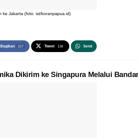
 ke Jakarta (foto: ist/koranpapua.id)
Bagikan
Tweet
Send
217
136
mika Dikirim ke Singapura Melalui Banda