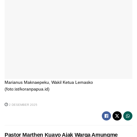
Marianus Maknaepeku, Wakil Ketua Lemasko
(foto:ist/koranpapua.id)
2 DESEMBER 2025
Pastor Marthen Kuayo Ajak Warga Amungme