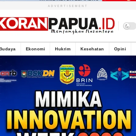
ADVERTISEMENT
Budaya
Ekonomi
Hukrim
Kesehatan
Opini