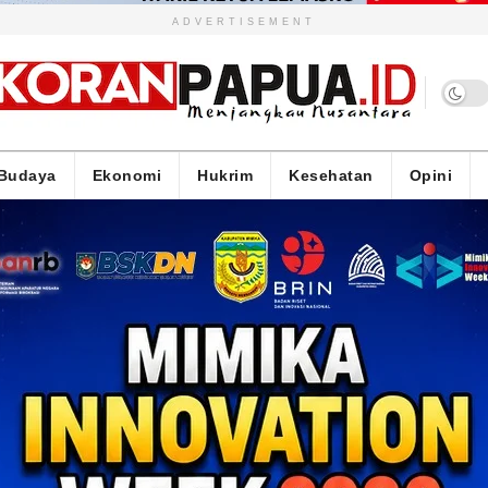
ADVERTISEMENT
Budaya
Ekonomi
Hukrim
Kesehatan
Opini