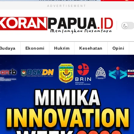
ADVERTISEMENT
Budaya
Ekonomi
Hukrim
Kesehatan
Opini