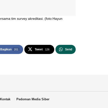
sama tim survey akreditasi. (foto:Hayun
Bagikan
Tweet
Send
201
126
Kontak
Pedoman Media Siber