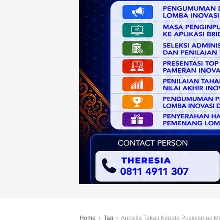
Home
Tag
Aucsilia Takati Kepala Puskesmas M