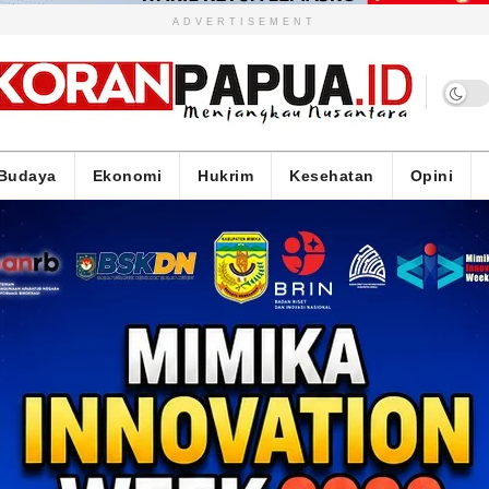
ADVERTISEMENT
Budaya
Ekonomi
Hukrim
Kesehatan
Opini