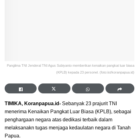
Panglima TNI Jenderal TNI Agus Subiyanto memberikan kenaikan pangkat luar biasa
(KPLB) kepada 23 personel. (foto:ist/koranpapua.id)
TIMIKA, Koranpapua.id-
Sebanyak 23 prajurit TNI
menerima Kenaikan Pangkat Luar Biasa (KPLB), sebagai
penghargaan negara atas dedikasi terbaik dalam
melaksanakn tugas menjaga kedaulatan negara di Tanah
Papua.