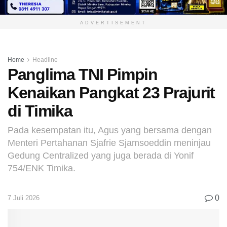
ADVERTISEMENT
Home
Headline
Panglima TNI Pimpin
Kenaikan Pangkat 23 Prajurit
di Timika
Pada kesempatan itu, Agus yang bersama dengan
Menteri Pertahanan Sjafrie Sjamsoeddin meninjau
Gedung Centralized yang juga berada di Yonif
754/ENK Timika.
0
7 Juli 2026