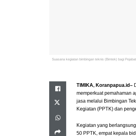
Suasana kegiatan bimbingan teknis (Bimtek) bagi Pejaba
TIMIKA, Koranpapua.id–
D
memperkuat pemahaman apa
jasa melalui Bimbingan Tek
Kegiatan (PPTK) dan peng
Kegiatan yang berlangsung se
50 PPTK, empat kepala bida