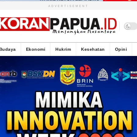
ADVERTISEMENT
Budaya
Ekonomi
Hukrim
Kesehatan
Opini