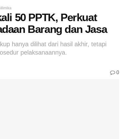
Mimika
ali 50 PPTK, Perkuat
adaan Barang dan Jasa
p hanya dilihat dari hasil akhir, tetapi
 prosedur pelaksanaannya.
0