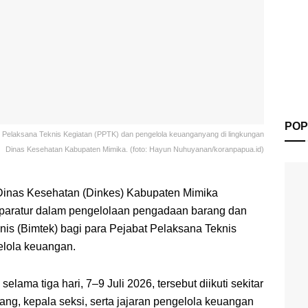
POP
t Pelaksana Teknis Kegiatan (PPTK) dan pengelola keuanganyang di lingkungan
Dinas Kesehatan Kabupaten Mimika. (foto: Hayun Nuhuyanan/koranpapua.id)
inas Kesehatan (Dinkes) Kabupaten Mimika
ratur dalam pengelolaan pengadaan barang dan
nis (Bimtek) bagi para Pejabat Pelaksana Teknis
elola keuangan.
lama tiga hari, 7–9 Juli 2026, tersebut diikuti sekitar
ng, kepala seksi, serta jajaran pengelola keuangan