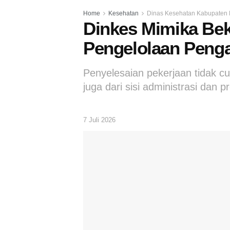
Home
Kesehatan
Dinas Kesehatan Kabupaten 
Dinkes Mimika Bek
Pengelolaan Peng
Penyelesaian pekerjaan tidak cuku
juga dari sisi administrasi dan
7 Juli 2026