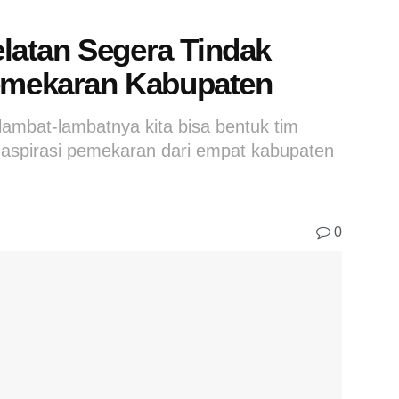
latan Segera Tindak
Pemekaran Kabupaten
elambat-lambatnya kita bisa bentuk tim
i aspirasi pemekaran dari empat kabupaten
0