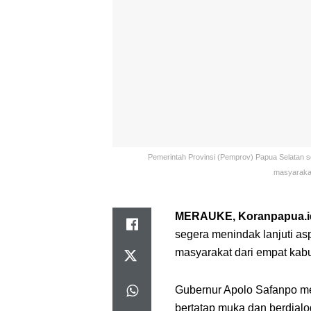
Pemerintah Provinsi (Pemprov) Papua Selatan s
masyarakat
MERAUKE, Koranpapua.i
segera menindak lanjuti a
masyarakat dari empat kab
Gubernur Apolo Safanpo m
bertatap muka dan berdial