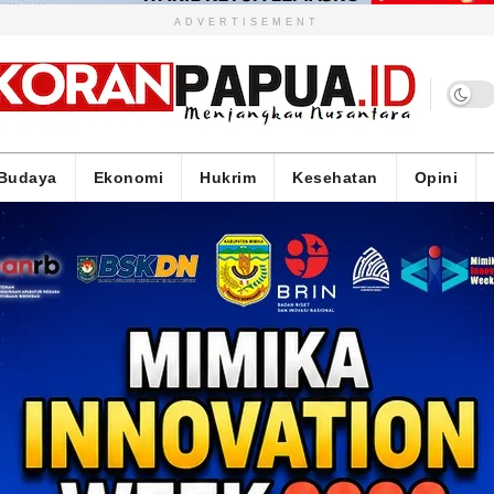
ADVERTISEMENT
Budaya
Ekonomi
Hukrim
Kesehatan
Opini