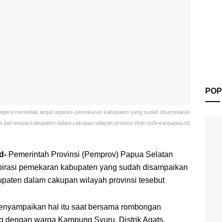
POP
egera menindak lanjuti aspirasi pemekaran kabupaten yang sudah disampaikan
 dari empat kabupaten dalam cakupan wilayah provinsi (foto:ist/koranpapua.id)
d-
Pemerintah Provinsi (Pemprov) Papua Selatan
spirasi pemekaran kabupaten yang sudah disampaikan
upaten dalam cakupan wilayah provinsi tesebut
enyampaikan hal itu saat bersama rombongan
og dengan warga Kampung Syuru, Distrik Agats,