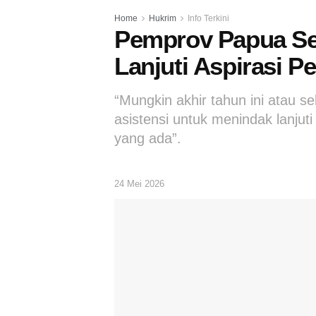
Home
Hukrim
Info Terkini
Pemprov Papua Se
Lanjuti Aspirasi 
“Mungkin akhir tahun ini atau s
asistensi untuk menindak lanjut
yang ada”.
24 Mei 2026