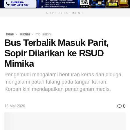
ADVERTISEMENT
Home
Hukrim
Info Terkini
Bus Terbalik Masuk Parit,
Sopir Dilarikan ke RSUD
Mimika
Pengemudi mengalami benturan keras dan diduga
mengalami patah tulang pada tangan kanan.
Korban kini mendapatkan penanganan medis.
0
16 Mei 2026