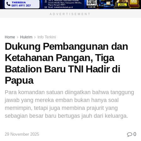
ADVERTISEMENT
Home
Hukrim
Info Terkini
Dukung Pembangunan dan
Ketahanan Pangan, Tiga
Batalion Baru TNI Hadir di
Papua
Para komandan satuan diingatkan bahwa tanggung
jawab yang mereka emban bukan hanya soal
memimpin, tetapi juga membina prajurit yang
sebagian besar baru bertugas jauh dari keluarga.
0
29 November 2025