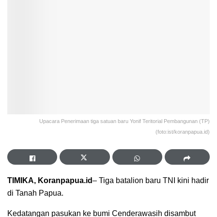
Upacara Penerimaan tiga satuan baru Yonif Teritorial Pembangunan (TP)
(foto:ist/koranpapua.id)
TIMIKA, Koranpapua.id
– Tiga batalion baru TNI kini hadir
di Tanah Papua.
Kedatangan pasukan ke bumi Cenderawasih disambut